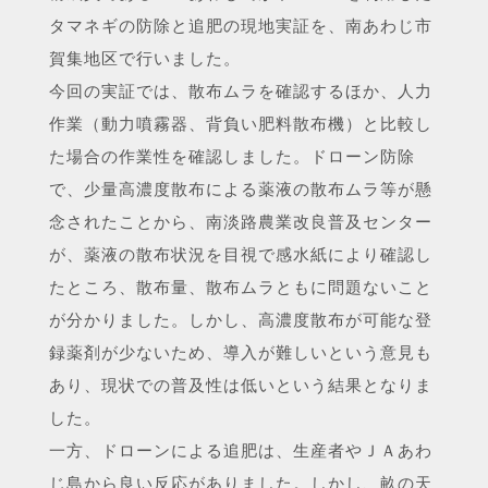
タマネギの防除と追肥の現地実証を、南あわじ市
賀集地区で行いました。
今回の実証では、散布ムラを確認するほか、人力
作業（動力噴霧器、背負い肥料散布機）と比較し
た場合の作業性を確認しました。ドローン防除
で、少量高濃度散布による薬液の散布ムラ等が懸
念されたことから、南淡路農業改良普及センター
が、薬液の散布状況を目視で感水紙により確認し
たところ、散布量、散布ムラともに問題ないこと
が分かりました。しかし、高濃度散布が可能な登
録薬剤が少ないため、導入が難しいという意見も
あり、現状での普及性は低いという結果となりま
した。
一方、ドローンによる追肥は、生産者やＪＡあわ
じ島から良い反応がありました。しかし、畝の天